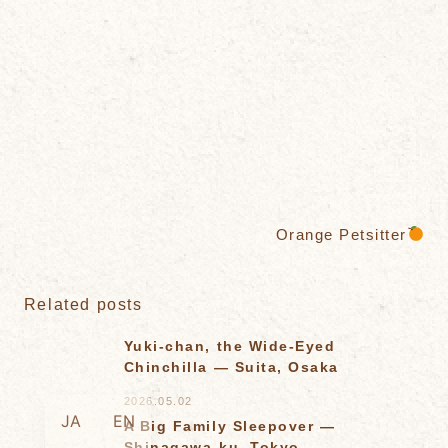
Orange Petsitter
Related posts
Yuki-chan, the Wide-Eyed
Chinchilla — Suita, Osaka
2026.05.02
JA
EN
A Big Family Sleepover —
Shinagawa-ku, Tokyo