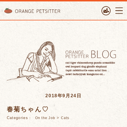
ORANGE PETTSITTER
2018年9月24日
春菊ちゃん♡
Categories：
>
On the Job
Cats