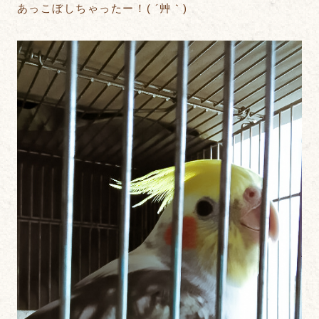
あっこぼしちゃったー！( ´艸｀)