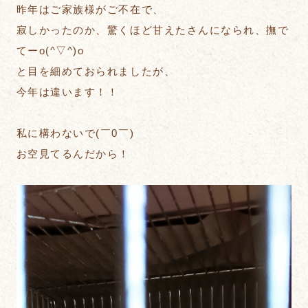
昨年はご家族様がご不在で、
寂しかったのか、驚くほど甘えたさんになられ、撫で
てーo(^▽^)o
と目を細めておられましたが、
今年は違います！！
私に構わないで(￣0￣)
お空見てるんだから！