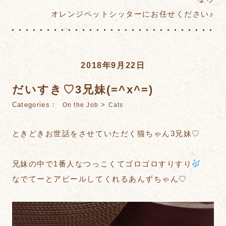
オレンジペットシッターにお任せください♪
2018年9月22日
だいすき♡3兄妹(=^x^=)
Categories：
>
On the Job
Cats
ときどきお世話をさせていただく猫ちゃん3兄妹♡
兄妹の中で1番人なつっこくてゴロゴロすりすり
なでてーとアピールしてくれるあんずちゃん♡