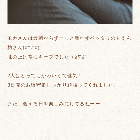
モカさんは最初からずーっと離れずベッタリの甘えん
坊さん(#^.^#)
膝の上は常にキープでした（≧∇≦）
2人はとってもかわいくて健気！
3日間のお留守番しっかり頑張ってくれました。
また、会える日を楽しみにしてるねーー