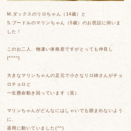
M.ダックスのリロちゃん（14歳）と
S.プードルのマリンちゃん（5歳）のお世話に伺いま
した！
このお二人、物凄い体格差ですがとっても仲良し
(*^^*)
大きなマリンちゃんの足元で小さなリロ姉さんがチョ
ロチョロと
一生懸命動き回っています（笑）
マリンちゃんがどんなにはしゃいでも踏まれないよう
に、
器用に動いていました(^^)