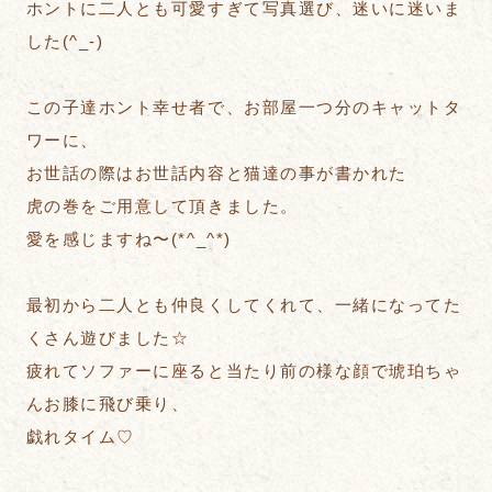
ホントに二人とも可愛すぎて写真選び、迷いに迷いま
した(^_-)
この子達ホント幸せ者で、お部屋一つ分のキャットタ
ワーに、
お世話の際はお世話内容と猫達の事が書かれた
虎の巻をご用意して頂きました。
愛を感じますね〜(*^_^*)
最初から二人とも仲良くしてくれて、一緒になってた
くさん遊びました☆
疲れてソファーに座ると当たり前の様な顔で琥珀ちゃ
んお膝に飛び乗り、
戯れタイム♡