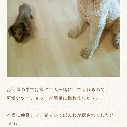
お部屋の中では常に二人一緒にいてくれるので、
可愛いツーショットが簡単に撮れました～♪
本当に仲良しで、見ていてほんわか癒されました(*
´∀`)♪