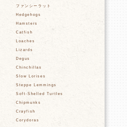
ファンシーラット
Hedgehogs
Hamsters
Catfish
Loaches
Lizards
Degus
Chinchillas
Slow Lorises
Steppe Lemmings
Soft-Shelled Turtles
Chipmunks
Crayfish
Corydoras