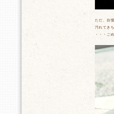
ただ、自
汚れてき
・・・ご