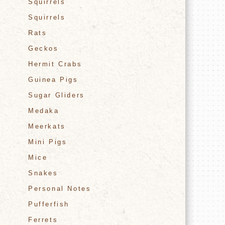
Squirrels
Squirrels
Rats
Geckos
Hermit Crabs
Guinea Pigs
Sugar Gliders
Medaka
Meerkats
Mini Pigs
Mice
Snakes
Personal Notes
Pufferfish
Ferrets