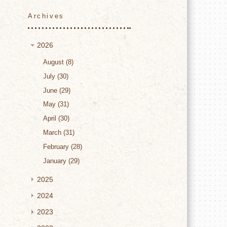
Archives
2026
August
8
July
30
June
29
May
31
April
30
March
31
February
28
January
29
2025
2024
2023