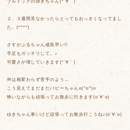
ブルドッグのゆきちゃん(*´∀｀)
２、３週間見なかったらとってもおっきくなってまし
た。(*^^*)
さすがぶるちゃん成長早い!!
手足もガッチリして。♪
可愛さが増していきます(*´∀｀)
外は相変わらず苦手のよう…
こう見えてまだまだパピーちゃんo(^o^)o
怖いながらも頑張ってお散歩に行きます(о´∀`о)
ゆきちゃん寒いけど頑張ってお散歩行こうね♪(о´∀`о)