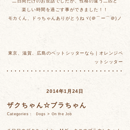
二日間だけのお世話でしたが、性格の違う二匹と
楽しい時間を過ごす事ができました！！
モカくん、ドゥちゃんありがとうねヾ(＠⌒ー⌒＠)ノ
東京、滋賀、広島のペットシッターなら｜オレンジペ
ットシッター
2014年1月24日
ザクちゃん☆ブラちゃん
Categories：
>
Dogs
On the Job