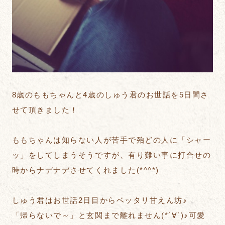
8歳のももちゃんと4歳のしゅう君のお世話を5日間さ
せて頂きました！
ももちゃんは知らない人が苦手で殆どの人に「シャー
ッ」をしてしまうそうですが、有り難い事に打合せの
時からナデナデさせてくれました(*^^*)
しゅう君はお世話2日目からベッタリ甘えん坊♪
「帰らないで～」と玄関まで離れません(*´∀`)♪可愛