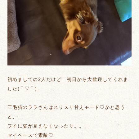
初めましての2人だけど、初日から大歓迎してくれま
した(⌒▽⌒)
三毛猫のララさんはスリスリ甘えモード♡かと思う
と、
フイに姿が見えなくなったり。。。
マイペースで素敵♡