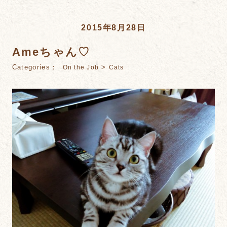
2015年8月28日
Ameちゃん♡
Categories：
>
On the Job
Cats