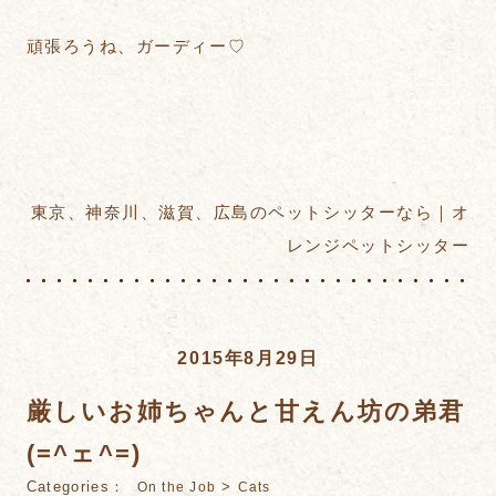
頑張ろうね、ガーディー♡
東京、神奈川、滋賀、広島のペットシッターなら｜オ
レンジペットシッター
2015年8月29日
厳しいお姉ちゃんと甘えん坊の弟君
(=^ェ^=)
Categories：
>
On the Job
Cats