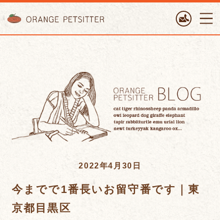
ORANGE PETTSITTER
2022年4月30日
今までで1番長いお留守番です｜東
京都目黒区