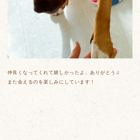
仲良くなってくれて嬉しかったよ、ありがとう♫
また会えるのを楽しみにしています！