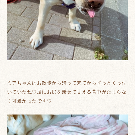
ミアちゃんはお散歩から帰って来てからずっとくっ付
いていたね♡足にお尻を乗せて甘える背中がたまらな
く可愛かったです♡