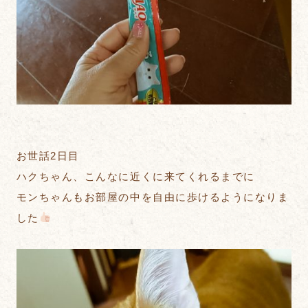
お世話2日目
ハクちゃん、こんなに近くに来てくれるまでに
モンちゃんもお部屋の中を自由に歩けるようになりま
した