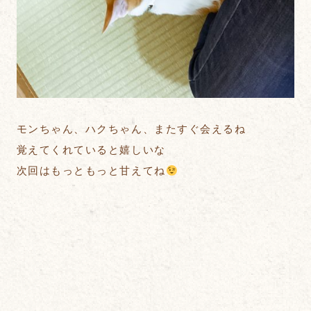
モンちゃん、ハクちゃん、またすぐ会えるね
覚えてくれていると嬉しいな
次回はもっともっと甘えてね