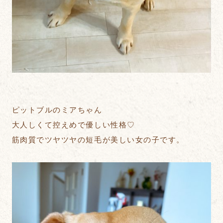
ピットブルのミアちゃん
大人しくて控えめで優しい性格♡
筋肉質でツヤツヤの短毛が美しい女の子です。