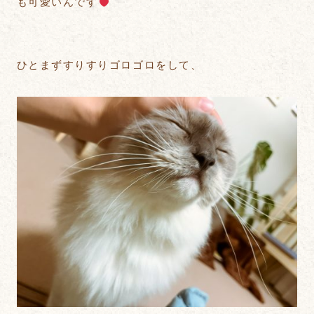
も可愛いんです
ひとまずすりすりゴロゴロをして、