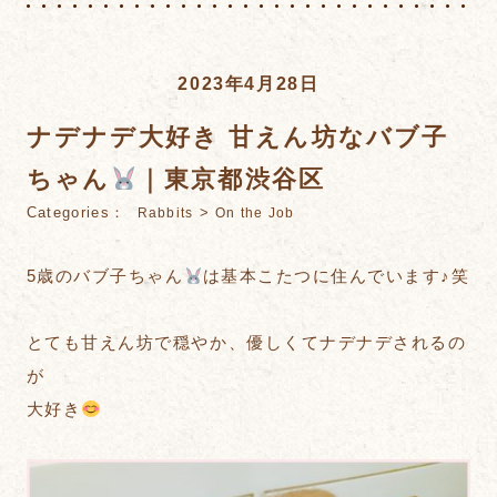
2023年4月28日
ナデナデ大好き 甘えん坊なバブ子
ちゃん
｜東京都渋谷区
Categories：
>
Rabbits
On the Job
5歳のバブ子ちゃん
は基本こたつに住んでいます♪笑
とても甘えん坊で穏やか、優しくてナデナデされるの
が
大好き