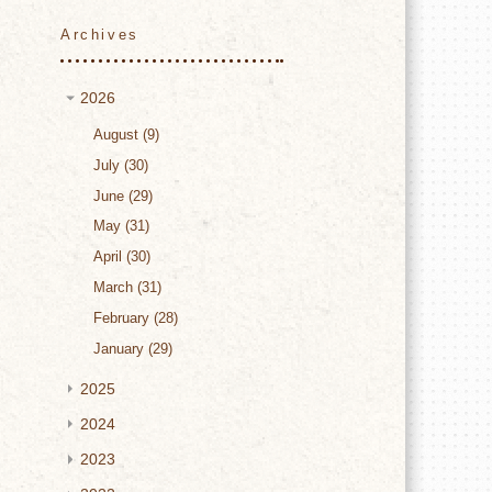
Archives
2026
August
9
July
30
June
29
May
31
April
30
March
31
February
28
January
29
2025
2024
2023