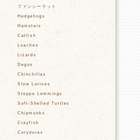
ファンシーラット
Hedgehogs
Hamsters
Catfish
Loaches
Lizards
Degus
Chinchillas
Slow Lorises
Steppe Lemmings
Soft-Shelled Turtles
Chipmunks
Crayfish
Corydoras