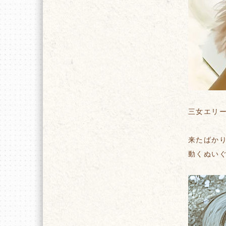
三女エリ
来たばか
動くぬい