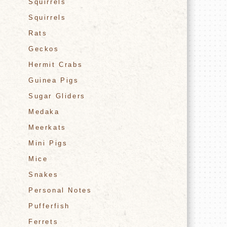
Squirrels
Squirrels
Rats
Geckos
Hermit Crabs
Guinea Pigs
Sugar Gliders
Medaka
Meerkats
Mini Pigs
Mice
Snakes
Personal Notes
Pufferfish
Ferrets