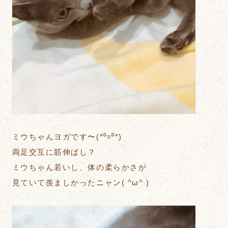
ミウちゃんヨガです〜(*⁰▿⁰*)
両足交互に筋伸ばし？
ミウちゃん若いし、体の柔らかさが
見ていて羨ましかったニャン( ^ω^ )