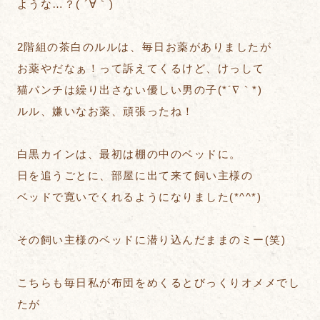
ような…？( ´∀｀)
2階組の茶白のルルは、毎日お薬がありましたが
お薬やだなぁ！って訴えてくるけど、けっして
猫パンチは繰り出さない優しい男の子(*´∇｀*)
ルル、嫌いなお薬、頑張ったね！
白黒カインは、最初は棚の中のベッドに。
日を追うごとに、部屋に出て来て飼い主様の
ベッドで寛いでくれるようになりました(*^^*)
その飼い主様のベッドに潜り込んだままのミー(笑)
こちらも毎日私が布団をめくるとびっくりオメメでし
たが