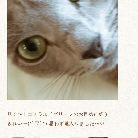
見て〜！エメラルドグリーンのお目め(ﾟ∀ﾟ)
きれい〜(*ﾟ▽ﾟ*) 思わず魅入りました〜♡