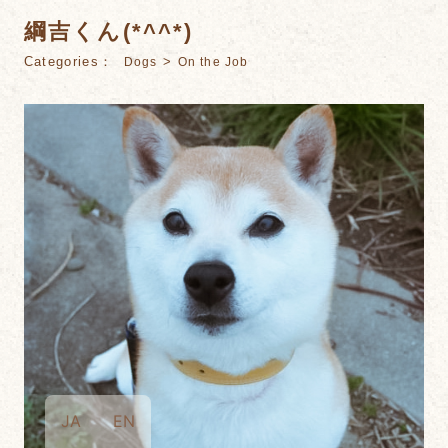
綱吉くん(*^^*)
Categories：
>
Dogs
On the Job
JA
EN