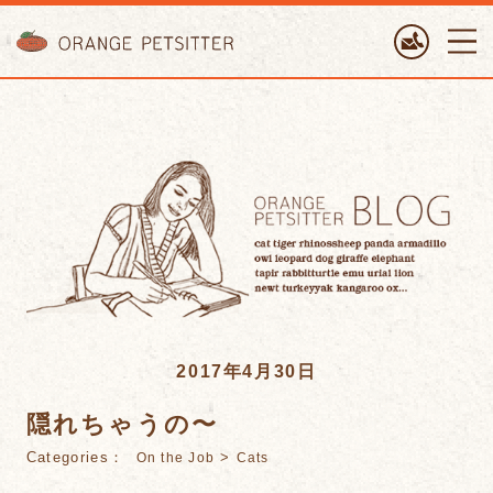
ORANGE PETTSITTER
2017年4月30日
隠れちゃうの〜
Categories：
>
On the Job
Cats