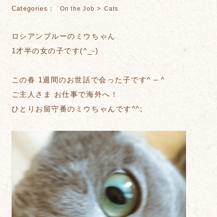
Categories：
>
On the Job
Cats
ロシアンブルーのミウちゃん
1才半の女の子です(^_-)
この春 1週間のお世話で会った子です^ – ^
ご主人さま お仕事で海外へ！
ひとりお留守番のミウちゃんです^^;