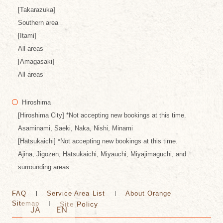
[Takarazuka]
Southern area
[Itami]
All areas
[Amagasaki]
All areas
Hiroshima
[Hiroshima City] *Not accepting new bookings at this time.
Asaminami, Saeki, Naka, Nishi, Minami
[Hatsukaichi] *Not accepting new bookings at this time.
Ajina, Jigozen, Hatsukaichi, Miyauchi, Miyajimaguchi, and
surrounding areas
FAQ
Service Area List
About Orange
Sitemap
Site Policy
JA
EN