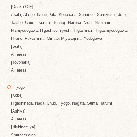
[Osaka City]
Asahi, Abeno, Ikuno, Kita, Konohana, Suminoe, Sumiyoshi, Joto,
Taisho, Chuo, Tsurumi, Tennoji, Naniwa, Nishi, Nishinari
Nishiyodogawa, Higashisumiyoshi, Higashinari, Higashiyodogawa,
Hirano, Fukushima, Minato, Miyakojima, Yodogawa
[Suita]
All areas
[Toyonaka]
All areas
Hyogo
[Kobe]
Higashinada, Nada, Chuo, Hyogo, Nagata, Suma, Tarumi
[Ashiya]
All areas
[Nishinomiya]
Southern area