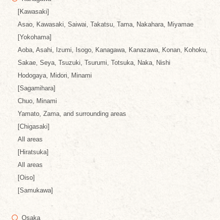
[Kawasaki]
Asao, Kawasaki, Saiwai, Takatsu, Tama, Nakahara, Miyamae
[Yokohama]
Aoba, Asahi, Izumi, Isogo, Kanagawa, Kanazawa, Konan, Kohoku,
Sakae, Seya, Tsuzuki, Tsurumi, Totsuka, Naka, Nishi
Hodogaya, Midori, Minami
[Sagamihara]
Chuo, Minami
Yamato, Zama, and surrounding areas
[Chigasaki]
All areas
[Hiratsuka]
All areas
[Oiso]
[Samukawa]
Osaka