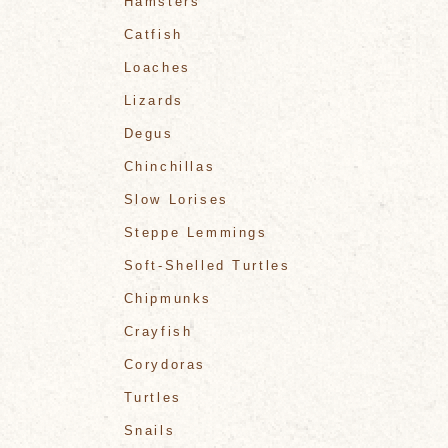
Hamsters
Catfish
Loaches
Lizards
Degus
Chinchillas
Slow Lorises
Steppe Lemmings
Soft-Shelled Turtles
Chipmunks
Crayfish
Corydoras
Turtles
Snails