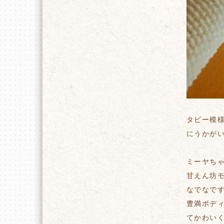
タビー模
にうかが
ミーヤち
甘えん坊
なでなです
豊満ボデ
てかわいくて