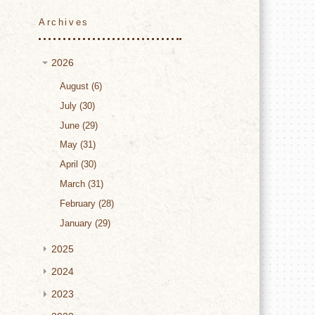
Archives
2026
August
6
July
30
June
29
May
31
April
30
March
31
February
28
January
29
2025
2024
2023