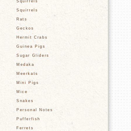
Squirrels
Squirrels
Rats
Geckos
Hermit Crabs
Guinea Pigs
Sugar Gliders
Medaka
Meerkats
Mini Pigs
Mice
Snakes
Personal Notes
Pufferfish
Ferrets