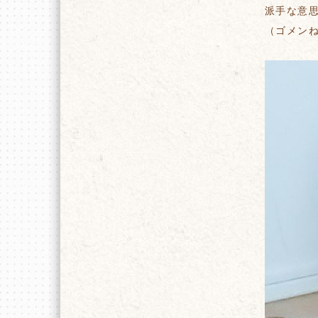
派手な意
（ゴメンね