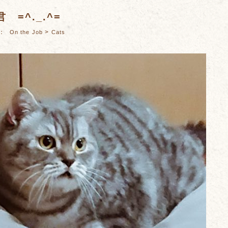
 =^._.^=
es：
>
On the Job
Cats