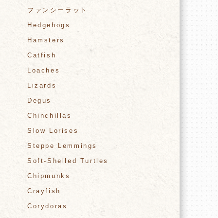
ファンシーラット
Hedgehogs
Hamsters
Catfish
Loaches
Lizards
Degus
Chinchillas
Slow Lorises
Steppe Lemmings
Soft-Shelled Turtles
Chipmunks
Crayfish
Corydoras