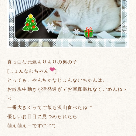
真っ白な元気もりもりの男の子
[じょんなむちゃん
]
とっても、やんちゃなじょんなむちゃんは、
お散歩中動きが活発過ぎてお写真撮れなくごめんね＞
＜
一番大きくってご飯も沢山食べたね^^
優しいお目目に見つめられたら
萌え萌え～です(*^^*)