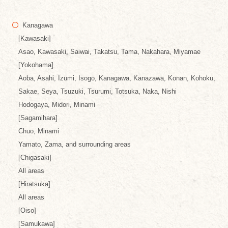
Kanagawa
[Kawasaki]
Asao, Kawasaki, Saiwai, Takatsu, Tama, Nakahara, Miyamae
[Yokohama]
Aoba, Asahi, Izumi, Isogo, Kanagawa, Kanazawa, Konan, Kohoku,
Sakae, Seya, Tsuzuki, Tsurumi, Totsuka, Naka, Nishi
Hodogaya, Midori, Minami
[Sagamihara]
Chuo, Minami
Yamato, Zama, and surrounding areas
[Chigasaki]
All areas
[Hiratsuka]
All areas
[Oiso]
[Samukawa]