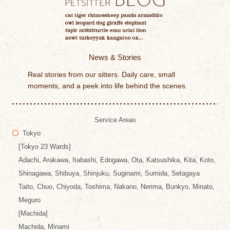
News & Stories
Real stories from our sitters. Daily care, small
moments, and a peek into life behind the scenes.
Service Areas
Tokyo
[Tokyo 23 Wards]
Adachi, Arakawa, Itabashi, Edogawa, Ota, Katsushika, Kita, Koto,
Shinagawa, Shibuya, Shinjuku, Suginami, Sumida, Setagaya
Taito, Chuo, Chiyoda, Toshima, Nakano, Nerima, Bunkyo, Minato,
Meguro
[Machida]
Machida, Minami