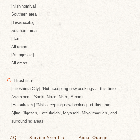
[Nishinomiya]
Southern area
[Takarazuka]
Southern area
[Itami]
All areas
[Amagasaki]
All areas
Hiroshima
[Hiroshima City] *Not accepting new bookings at this time.
Asaminami, Saeki, Naka, Nishi, Minami
[Hatsukaichi] *Not accepting new bookings at this time.
Ajina, Jigozen, Hatsukaichi, Miyauchi, Miyajimaguchi, and
surrounding areas
FAQ
Service Area List
About Orange