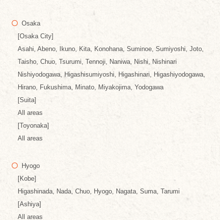
Osaka
[Osaka City]
Asahi, Abeno, Ikuno, Kita, Konohana, Suminoe, Sumiyoshi, Joto,
Taisho, Chuo, Tsurumi, Tennoji, Naniwa, Nishi, Nishinari
Nishiyodogawa, Higashisumiyoshi, Higashinari, Higashiyodogawa,
Hirano, Fukushima, Minato, Miyakojima, Yodogawa
[Suita]
All areas
[Toyonaka]
All areas
Hyogo
[Kobe]
Higashinada, Nada, Chuo, Hyogo, Nagata, Suma, Tarumi
[Ashiya]
All areas