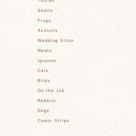
Turtles
Snails
Frogs
Axolotls
Wedding Sitter
Newts
Iguanas
Cats
Birds
On the Job
Rabbits
Dogs
Comic Strips