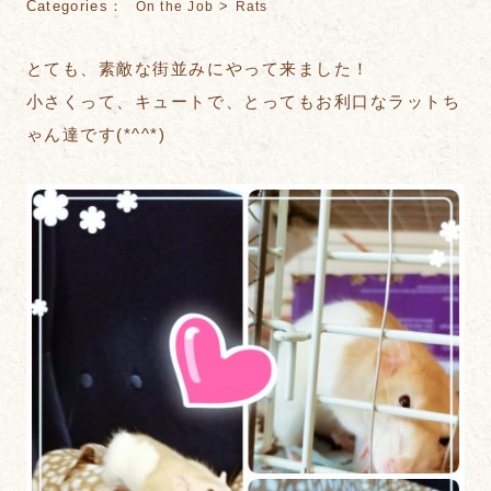
Categories：
>
On the Job
Rats
とても、素敵な街並みにやって来ました！
小さくって、キュートで、とってもお利口なラットち
ゃん達です(*^^*)