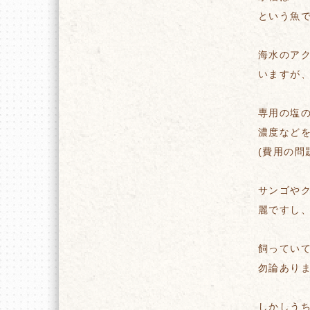
という魚
海水のア
いますが
専用の塩
濃度など
(費用の問
サンゴや
麗ですし
飼ってい
勿論ありま
しかしう