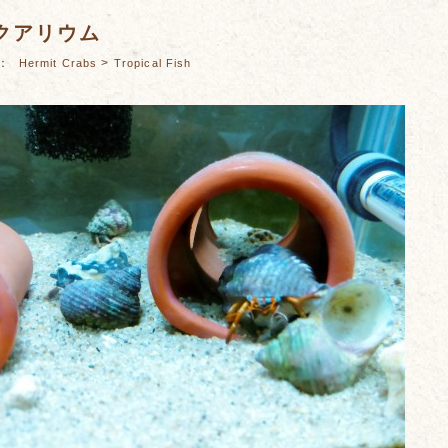
クアリウム
es：
>
Hermit Crabs
Tropical Fish