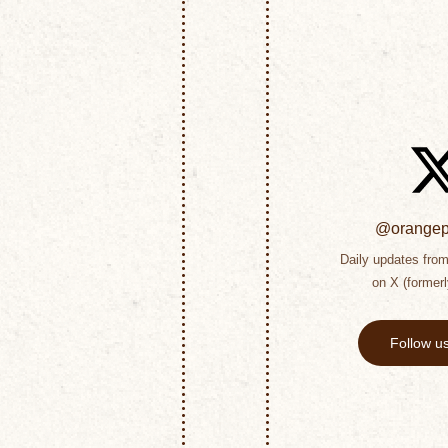
@orangepe
Daily updates from 
on X (formerl
Follow u