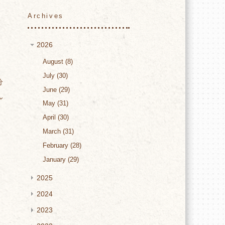
Archives
思
2026
August
8
July
30
分
June
29
ん
May
31
April
30
March
31
綺
February
28
January
29
2025
は
2024
2023
と