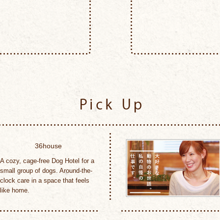
Pick Up
36house
A cozy, cage-free Dog Hotel for a
small group of dogs. Around-the-
clock care in a space that feels
like home.