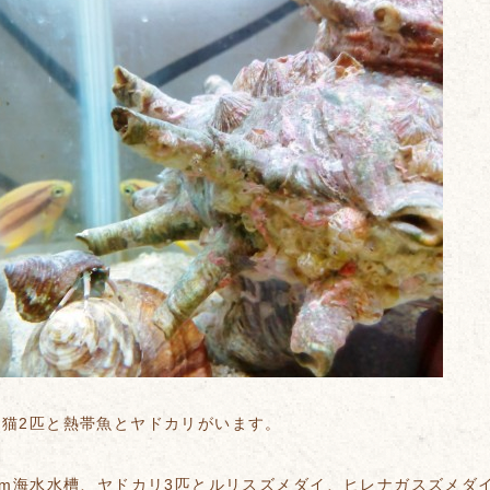
は猫2匹と熱帯魚とヤドカリがいます。
cm海水水槽、ヤドカリ3匹とルリスズメダイ、ヒレナガスズメダ