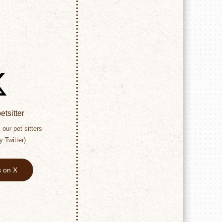
tsitter
our pet sitters
y Twitter)
s on X