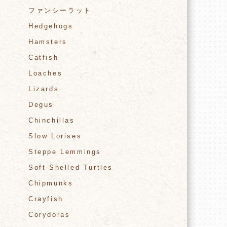
ファンシーラット
Hedgehogs
Hamsters
Catfish
Loaches
Lizards
Degus
Chinchillas
Slow Lorises
Steppe Lemmings
Soft-Shelled Turtles
Chipmunks
Crayfish
Corydoras