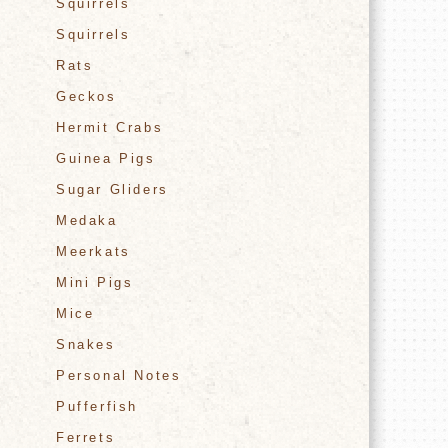
Squirrels
Squirrels
Rats
Geckos
Hermit Crabs
Guinea Pigs
Sugar Gliders
Medaka
Meerkats
Mini Pigs
Mice
Snakes
Personal Notes
Pufferfish
Ferrets