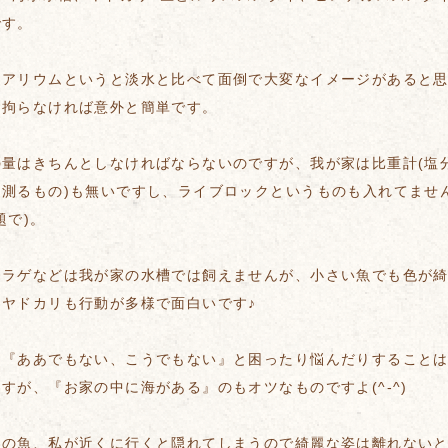
です。
クアリウムというと淡水と比べて面倒で大変なイメージがあると
、拘らなければ意外と簡単です。
の量はきちんとしなければならないのですが、我が家は比重計(塩
を測るもの)も無いですし、ライブロックというものも入れてませ
題で)。
クラゲなどは我が家の水槽では飼えませんが、小さい魚でも色が
、ヤドカリも行動が多様で面白いです♪
て『ああでもない、こうでもない』と困ったり悩んだりすること
すが、『お家の中に海がある』のもオツなものですよ(^-^)
ちの魚、私が近くに行くと隠れてしまうので綺麗な姿は離れない