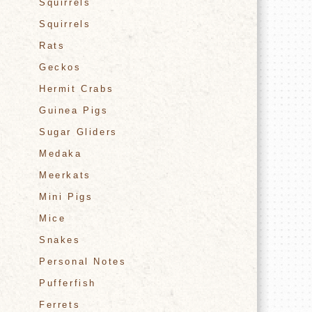
Squirrels
Squirrels
Rats
Geckos
Hermit Crabs
Guinea Pigs
Sugar Gliders
Medaka
Meerkats
Mini Pigs
Mice
Snakes
Personal Notes
Pufferfish
Ferrets