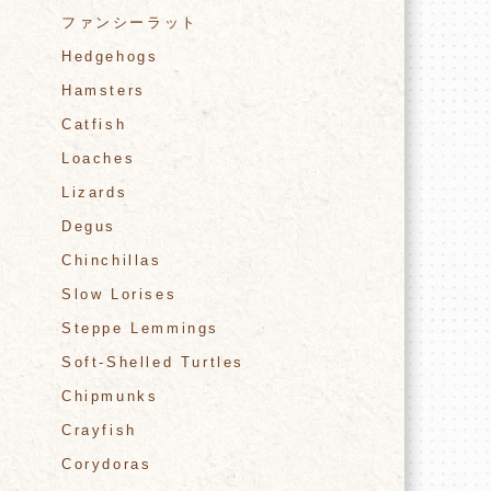
ファンシーラット
Hedgehogs
Hamsters
Catfish
Loaches
Lizards
Degus
Chinchillas
Slow Lorises
Steppe Lemmings
Soft-Shelled Turtles
Chipmunks
Crayfish
ば
Corydoras