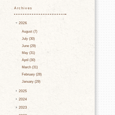
Archives
2026
August
7
July
30
June
29
May
31
April
30
March
31
February
28
January
29
2025
2024
2023