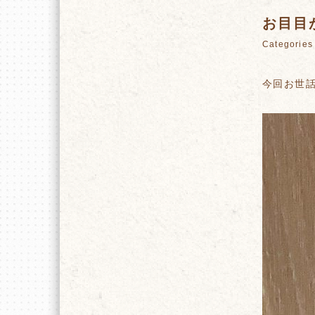
お目目
Categori
今回お世