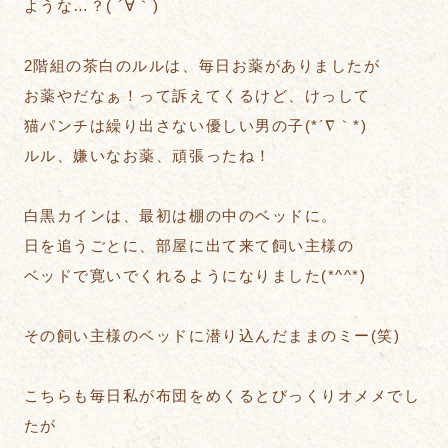
ような…？( ´∀｀)
2階組の茶白のルルは、毎日お薬がありましたが
お薬やだなぁ！って訴えてくるけど、けっして
猫パンチは繰り出さない優しい男の子(*´∇｀*)
ルル、嫌いなお薬、頑張ったね！
白黒カインは、最初は棚の中のベッドに。
日を追うごとに、部屋に出て来て飼い主様の
ベッドで寛いでくれるようになりました(*^^*)
その飼い主様のベッドに潜り込んだままのミー(笑)
こちらも毎日私が布団をめくるとびっくりオメメでし
たが