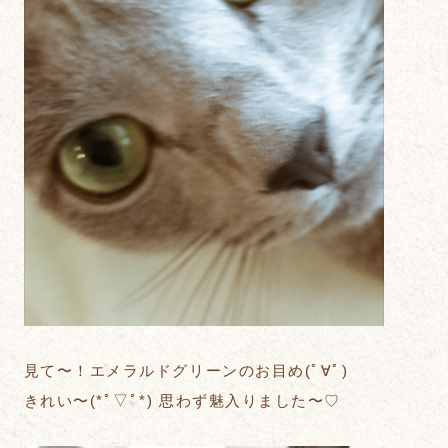
見て〜！エメラルドグリーンのお目め(ﾟ∀ﾟ)
きれい〜(*ﾟ▽ﾟ*) 思わず魅入りました〜♡