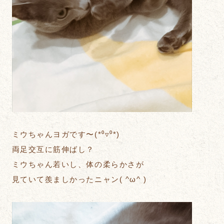
ミウちゃんヨガです〜(*⁰▿⁰*)
両足交互に筋伸ばし？
ミウちゃん若いし、体の柔らかさが
見ていて羨ましかったニャン( ^ω^ )