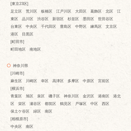
[東京23区]
足立区 荒川区 板橋区 江戸川区 大田区 葛飾区 北区 江
東区 品川区 渋谷区 新宿区 杉並区 墨田区 世田谷区
台東区 中央区 千代田区 豊島区 中野区 練馬区 文京区
港区 目黒区
[町田市]
町田地区 南地区
神奈川県
[川崎市]
麻生区 川崎区 幸区 高津区 多摩区 中原区 宮前区
[横浜市]
青葉区 旭区 泉区 磯子区 神奈川区 金沢区 港南区 港北
区 栄区 瀬谷区 都筑区 鶴見区 戸塚区 中区 西区
保土ケ谷区 緑区 南区
[相模原市]
中央区 南区