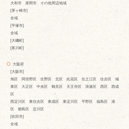
大和市 座間市 その他周辺地域
[茅ヶ崎市]
全域
[平塚市]
全域
[大磯町]
[寒川町]
大阪府
[大阪市]
旭区 阿倍野区 生野区 北区 此花区 住之江区 住吉区 城
東区 大正区 中央区 鶴見区 天王寺区 浪速区 西区 西成
区
西淀川区 東住吉区 東成区 東淀川区 平野区 福島区 港
区 都島区 淀川区
[吹田市]
全域