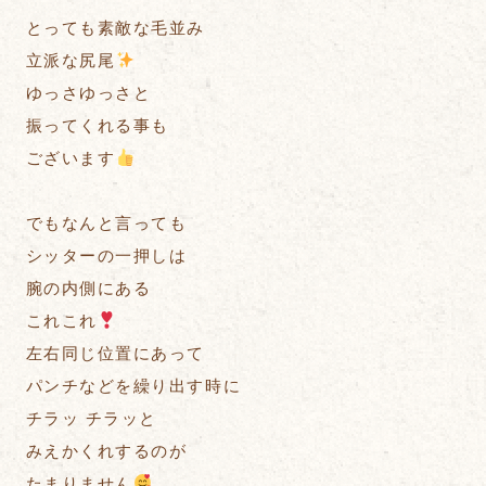
とっても素敵な毛並み
立派な尻尾
ゆっさゆっさと
振ってくれる事も
ございます
でもなんと言っても
シッターの一押しは
腕の内側にある
これこれ
左右同じ位置にあって
パンチなどを繰り出す時に
チラッ チラッと
みえかくれするのが
たまりません