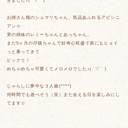
きました♪( ´▽｀)
お姉さん猫のシュマリちゃん、気品あふれるアビシニ
アン☆
実の姉妹のレミーちゃんとあっちゃん。
まだ5ヶ月の仔猫ちゃんで好奇心旺盛で肩にもヒョイ
っと乗ってきて
ビックリ！
めちゃめちゃ可愛くてメロメロでした♪( ´▽｀)
じゃらしに夢中な３人娘(*^^*)
何時間でも遊べそう（笑）また会える日を楽しみにし
てます☆