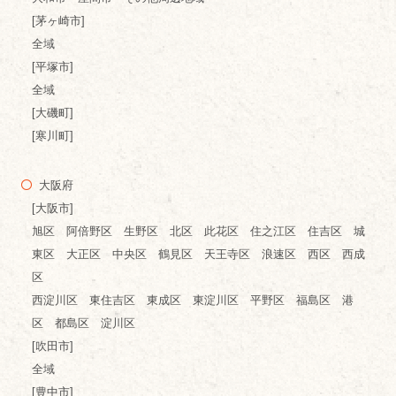
[茅ヶ崎市]
全域
[平塚市]
全域
[大磯町]
[寒川町]
大阪府
[大阪市]
旭区 阿倍野区 生野区 北区 此花区 住之江区 住吉区 城
東区 大正区 中央区 鶴見区 天王寺区 浪速区 西区 西成
区
西淀川区 東住吉区 東成区 東淀川区 平野区 福島区 港
区 都島区 淀川区
[吹田市]
全域
[豊中市]