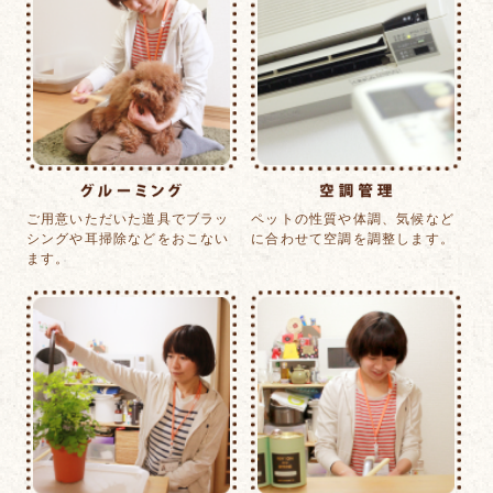
ご用意いただいた道具で
ブラッ
ペットの性質や体調、
気候など
シングや耳掃除
などをおこない
に合わせて
空調を調整します。
ます。