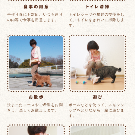
手作り食にも対応。
いつも通り
トイレシーツや猫砂の
交換をし
の内容で
食事を用意します。
て、トイレを
きれいに掃除しま
す。
決まったコースや
ご希望をお聞
ボールなどを使って、
スキンシ
きし、
楽しくお散歩します。
ップをとりながら
一緒に遊びま
す。