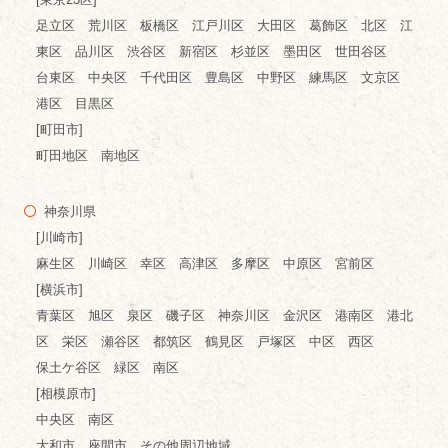
足立区 荒川区 板橋区 江戸川区 大田区 葛飾区 北区 江
東区 品川区 渋谷区 新宿区 杉並区 墨田区 世田谷区
台東区 中央区 千代田区 豊島区 中野区 練馬区 文京区
港区 目黒区
[町田市]
町田地区 南地区
神奈川県
[川崎市]
麻生区 川崎区 幸区 高津区 多摩区 中原区 宮前区
[横浜市]
青葉区 旭区 泉区 磯子区 神奈川区 金沢区 港南区 港北
区 栄区 瀬谷区 都筑区 鶴見区 戸塚区 中区 西区
保土ケ谷区 緑区 南区
[相模原市]
中央区 南区
大和市 座間市 その他周辺地域