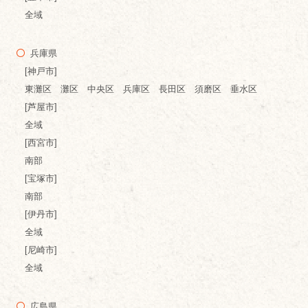
全域
兵庫県
[神戸市]
東灘区 灘区 中央区 兵庫区 長田区 須磨区 垂水区
[芦屋市]
全域
[西宮市]
南部
[宝塚市]
南部
[伊丹市]
全域
[尼崎市]
全域
広島県