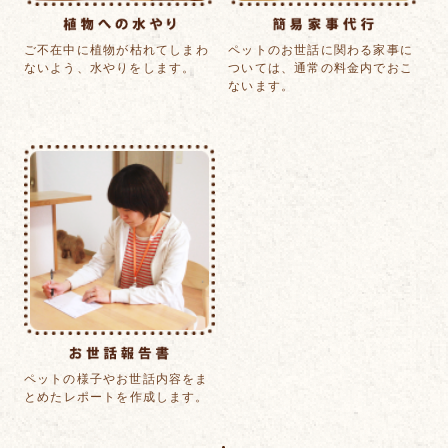
ご不在中に植物が
枯れてしまわ
ペットのお世話に関わる
家事に
ないよう、
水やりをします。
ついては、通常の
料金内でおこ
ないます。
ペットの様子や
お世話内容をま
とめた
レポートを作成します。