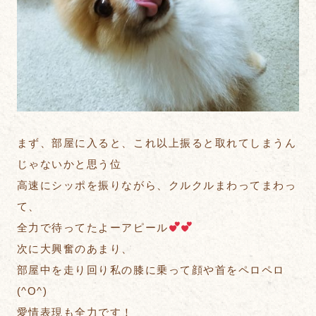
まず、部屋に入ると、これ以上振ると取れてしまうん
じゃないかと思う位
高速にシッポを振りながら、クルクルまわってまわっ
て、
全力で待ってたよーアピール
次に大興奮のあまり、
部屋中を走り回り私の膝に乗って顔や首をペロペロ
(^O^)
愛情表現も全力です！