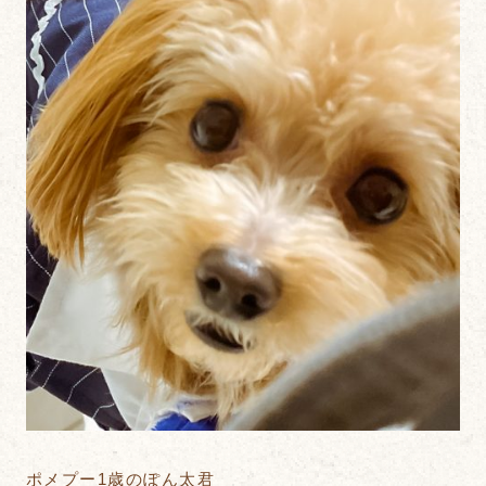
ポメプー1歳のぽん太君