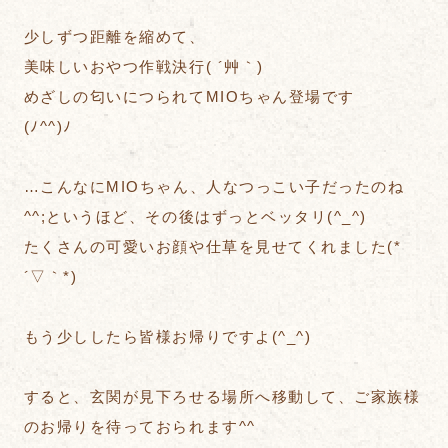
少しずつ距離を縮めて、
美味しいおやつ作戦決行( ´艸｀)
めざしの匂いにつられてMIOちゃん登場です
(ﾉ^^)ﾉ
…こんなにMIOちゃん、人なつっこい子だったのね
^^;というほど、その後はずっとベッタリ(^_^)
たくさんの可愛いお顔や仕草を見せてくれました(*
´▽｀*)
もう少ししたら皆様お帰りですよ(^_^)
すると、玄関が見下ろせる場所へ移動して、ご家族様
のお帰りを待っておられます^^