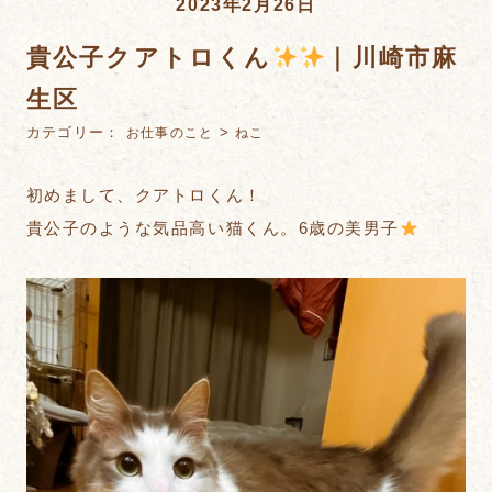
2023年2月26日
貴公子クアトロくん
｜川崎市麻
生区
カテゴリー：
>
お仕事のこと
ねこ
初めまして、クアトロくん！
貴公子のような気品高い猫くん。6歳の美男子