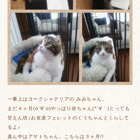
一番上はヨークシャテリアの みみちゃん。
まだ４ヶ月(о´∀`о)やっぱり赤ちゃん(*´∀｀)とっても
甘えん坊♪お友達フェレットのくうちゃんとくらして
るよ♪
真ん中はアサトちゃん。こちらは３ヶ月!!