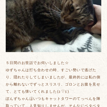
５日間のお世話でお伺いしました☆
ゆずちゃんは打ち合わせの時、すごい勢いで逃げた
り、隠れたりしてしまいましたが、最終的には私の側
から離れないでずっとスリスリ、ゴロンとお腹を見せ
て、とても懐いてくれました(≧▽≦)
ぽんずちゃんはいつもキャットタワーのてっぺんを陣
取っていて、人見知りしませんが、そんなにベタベタ