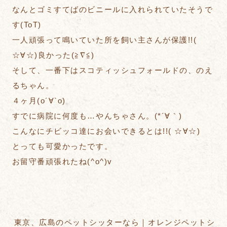
なんとゴミすてばのビニールに入れられていたそうで
す(ToT)
一人頑張って鳴いていた所を飼い主さんが保護!!(
☆∀☆)良かった(≧∇≦)
そして、一番下はスコティッシュフォールドの、のえ
るちゃん。
４ヶ月(о´∀`о)
すでに病院に何度も…やんちゃさん。(*´∀｀)
こんなにチビッコ達にお会いできるとは!!( ☆∀☆)
とっても可愛かったです。
お留守番頑張れたね(^o^)v
東京、広島のペットシッターなら｜オレンジペットシ