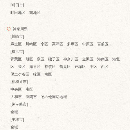
[町田市]
町田地区 南地区
神奈川県
[川崎市]
麻生区 川崎区 幸区 高津区 多摩区 中原区 宮前区
[横浜市]
青葉区 旭区 泉区 磯子区 神奈川区 金沢区 港南区 港北
区 栄区 瀬谷区 都筑区 鶴見区 戸塚区 中区 西区
保土ケ谷区 緑区 南区
[相模原市]
中央区 南区
大和市 座間市 その他周辺地域
[茅ヶ崎市]
全域
[平塚市]
全域