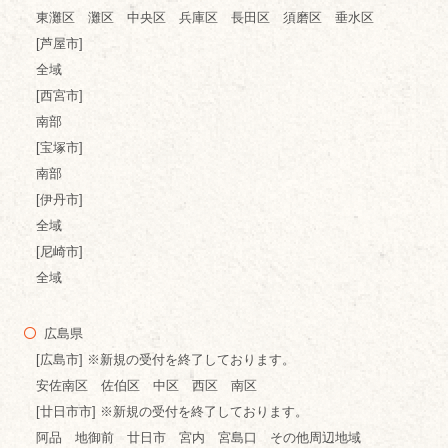
東灘区 灘区 中央区 兵庫区 長田区 須磨区 垂水区
[芦屋市]
全域
[西宮市]
南部
[宝塚市]
南部
[伊丹市]
全域
[尼崎市]
全域
広島県
[広島市] ※新規の受付を終了しております。
安佐南区 佐伯区 中区 西区 南区
[廿日市市] ※新規の受付を終了しております。
阿品 地御前 廿日市 宮内 宮島口 その他周辺地域