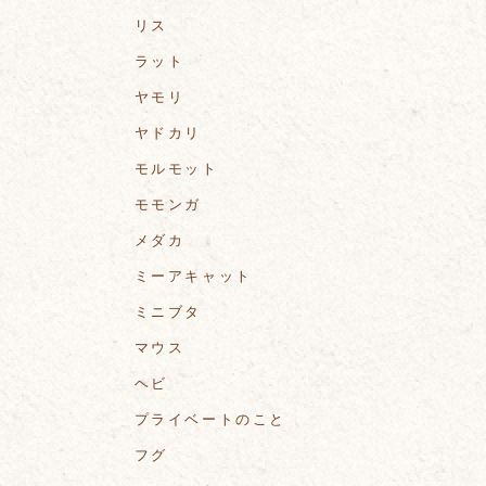
リス
ラット
ヤモリ
ヤドカリ
モルモット
モモンガ
メダカ
ミーアキャット
ミニブタ
マウス
ヘビ
プライベートのこと
フグ