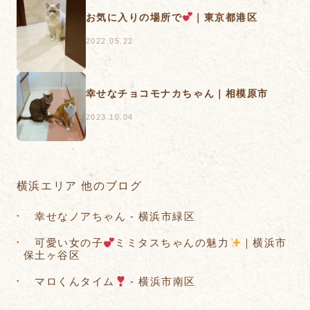
お気に入りの場所で
｜東京都港区
2022.05.22
幸せなチョコモナカちゃん｜相模原市
2023.10.04
横浜エリア 他のブログ
幸せなノアちゃん - 横浜市緑区
可愛い女の子
ミミタスちゃんの魅力
｜横浜市
保土ヶ谷区
マロくんタイム
- 横浜市南区