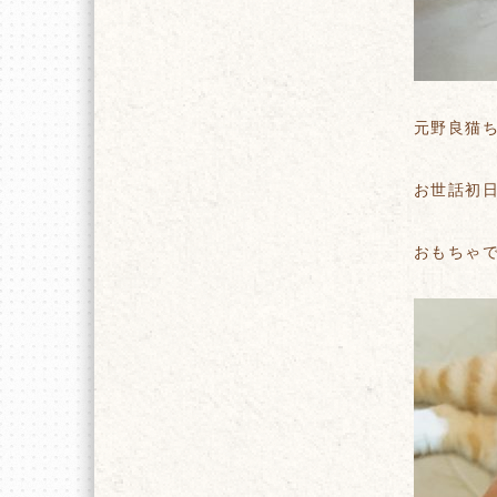
元野良猫
お世話初
おもちゃ