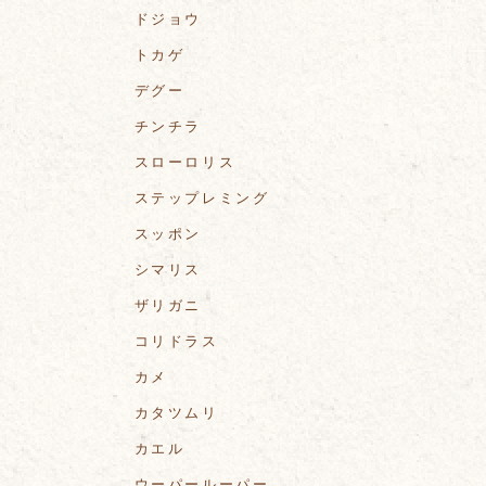
ドジョウ
トカゲ
デグー
チンチラ
スローロリス
ステップレミング
スッポン
シマリス
ザリガニ
コリドラス
カメ
カタツムリ
カエル
ウーパールーパー