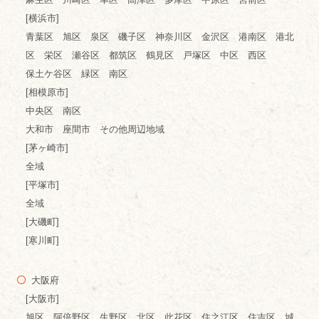
[横浜市]
青葉区 旭区 泉区 磯子区 神奈川区 金沢区 港南区 港北
区 栄区 瀬谷区 都筑区 鶴見区 戸塚区 中区 西区
保土ケ谷区 緑区 南区
[相模原市]
中央区 南区
大和市 座間市 その他周辺地域
[茅ヶ崎市]
全域
[平塚市]
全域
[大磯町]
[寒川町]
大阪府
[大阪市]
旭区 阿倍野区 生野区 北区 此花区 住之江区 住吉区 城