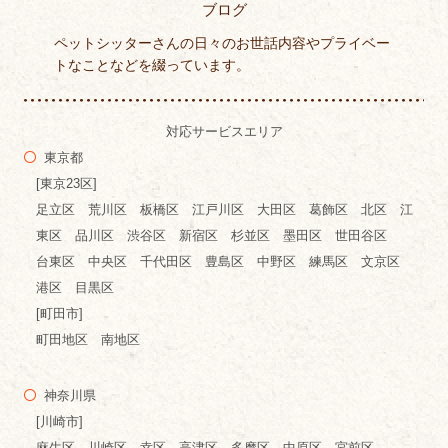
ブログ
ペットシッターさんの日々のお世話内容やプライベー
トなことなどを綴っています。
対応サービスエリア
東京都
[東京23区]
足立区 荒川区 板橋区 江戸川区 大田区 葛飾区 北区 江
東区 品川区 渋谷区 新宿区 杉並区 墨田区 世田谷区
台東区 中央区 千代田区 豊島区 中野区 練馬区 文京区
港区 目黒区
[町田市]
町田地区 南地区
神奈川県
[川崎市]
麻生区 川崎区 幸区 高津区 多摩区 中原区 宮前区