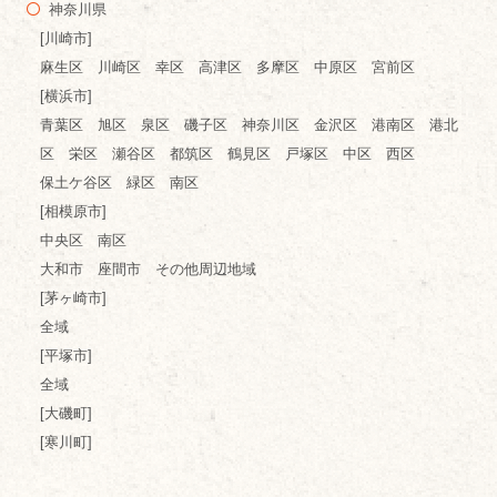
神奈川県
[川崎市]
麻生区 川崎区 幸区 高津区 多摩区 中原区 宮前区
[横浜市]
青葉区 旭区 泉区 磯子区 神奈川区 金沢区 港南区 港北
区 栄区 瀬谷区 都筑区 鶴見区 戸塚区 中区 西区
保土ケ谷区 緑区 南区
[相模原市]
中央区 南区
大和市 座間市 その他周辺地域
[茅ヶ崎市]
全域
[平塚市]
全域
[大磯町]
[寒川町]