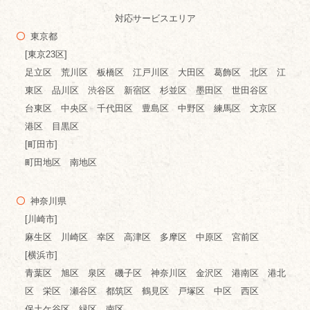
対応サービスエリア
東京都
[東京23区]
足立区 荒川区 板橋区 江戸川区 大田区 葛飾区 北区 江
東区 品川区 渋谷区 新宿区 杉並区 墨田区 世田谷区
台東区 中央区 千代田区 豊島区 中野区 練馬区 文京区
港区 目黒区
[町田市]
町田地区 南地区
神奈川県
[川崎市]
麻生区 川崎区 幸区 高津区 多摩区 中原区 宮前区
[横浜市]
青葉区 旭区 泉区 磯子区 神奈川区 金沢区 港南区 港北
区 栄区 瀬谷区 都筑区 鶴見区 戸塚区 中区 西区
保土ケ谷区 緑区 南区