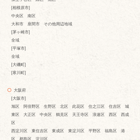
[相模原市]
中央区 南区
大和市 座間市 その他周辺地域
[茅ヶ崎市]
全域
[平塚市]
全域
[大磯町]
[寒川町]
大阪府
[大阪市]
旭区 阿倍野区 生野区 北区 此花区 住之江区 住吉区 城
東区 大正区 中央区 鶴見区 天王寺区 浪速区 西区 西成
区
西淀川区 東住吉区 東成区 東淀川区 平野区 福島区 港
区 都島区 淀川区