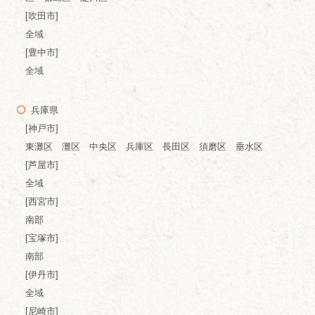
[吹田市]
全域
[豊中市]
全域
兵庫県
[神戸市]
東灘区 灘区 中央区 兵庫区 長田区 須磨区 垂水区
[芦屋市]
全域
[西宮市]
南部
[宝塚市]
南部
[伊丹市]
全域
[尼崎市]