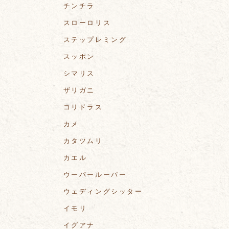
チンチラ
スローロリス
ステップレミング
スッポン
シマリス
ザリガニ
コリドラス
カメ
カタツムリ
カエル
ウーパールーパー
ウェディングシッター
イモリ
イグアナ