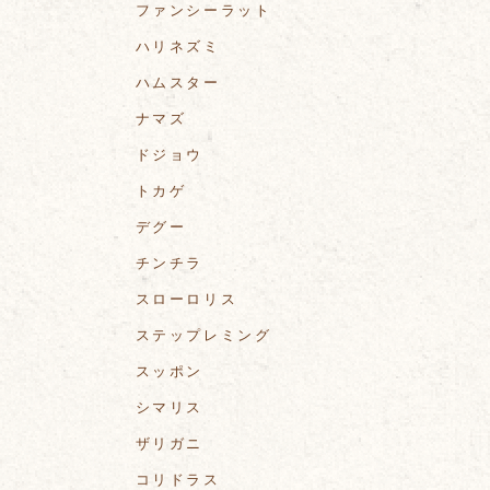
ファンシーラット
ハリネズミ
ハムスター
ナマズ
ドジョウ
トカゲ
デグー
チンチラ
スローロリス
ステップレミング
スッポン
シマリス
ザリガニ
コリドラス