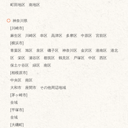
町田地区 南地区
神奈川県
[川崎市]
麻生区 川崎区 幸区 高津区 多摩区 中原区 宮前区
[横浜市]
青葉区 旭区 泉区 磯子区 神奈川区 金沢区 港南区 港北
区 栄区 瀬谷区 都筑区 鶴見区 戸塚区 中区 西区
保土ケ谷区 緑区 南区
[相模原市]
中央区 南区
大和市 座間市 その他周辺地域
[茅ヶ崎市]
全域
[平塚市]
全域
[大磯町]