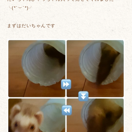
╰(*´︶`*)╯
まずはだいちゃんです