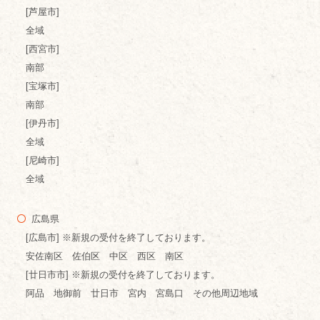
[芦屋市]
全域
[西宮市]
南部
[宝塚市]
南部
[伊丹市]
全域
[尼崎市]
全域
広島県
[広島市] ※新規の受付を終了しております。
安佐南区 佐伯区 中区 西区 南区
[廿日市市] ※新規の受付を終了しております。
阿品 地御前 廿日市 宮内 宮島口 その他周辺地域