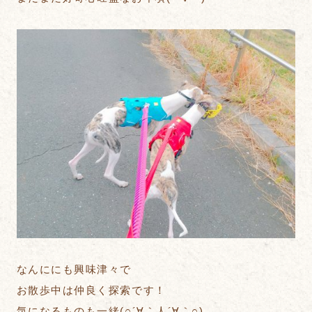
なんににも興味津々で
お散歩中は仲良く探索です！
気になるものも一緒(○´∀｀人´∀｀○)