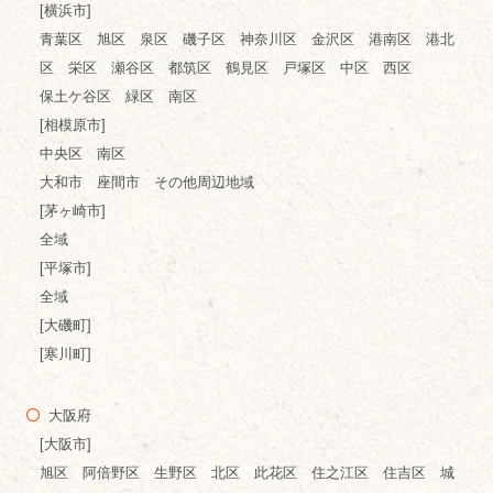
[横浜市]
青葉区 旭区 泉区 磯子区 神奈川区 金沢区 港南区 港北
区 栄区 瀬谷区 都筑区 鶴見区 戸塚区 中区 西区
保土ケ谷区 緑区 南区
[相模原市]
中央区 南区
大和市 座間市 その他周辺地域
[茅ヶ崎市]
全域
[平塚市]
全域
[大磯町]
[寒川町]
大阪府
[大阪市]
旭区 阿倍野区 生野区 北区 此花区 住之江区 住吉区 城