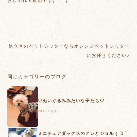
おしゃれで素敵です(*´°`*)
足立区のペットシッターならオレンジペットシッター
にお任せください♪
同じカテゴリーのブログ
♡ぬいぐるみみたいな子たち♡
2016.02.12
ミニチュアダックスのアレとジョル ( ´ｴ `