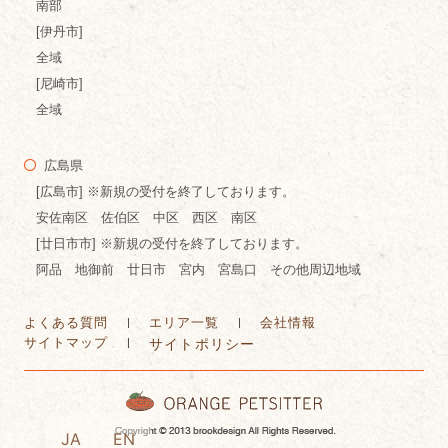
南部
[伊丹市]
全域
[尼崎市]
全域
広島県
[広島市] ※新規の受付を終了しております。
安佐南区 佐伯区 中区 西区 南区
[廿日市市] ※新規の受付を終了しております。
阿品 地御前 廿日市 宮内 宮島口 その他周辺地域
よくある質問
エリア一覧
会社情報
サイトマップ
サイトポリシー
JA
EN