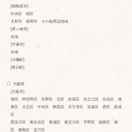
[相模原市]
中央区 南区
大和市 座間市 その他周辺地域
[茅ヶ崎市]
全域
[平塚市]
全域
[大磯町]
[寒川町]
大阪府
[大阪市]
旭区 阿倍野区 生野区 北区 此花区 住之江区 住吉区 城
東区 大正区 中央区 鶴見区 天王寺区 浪速区 西区 西成
区
西淀川区 東住吉区 東成区 東淀川区 平野区 福島区 港
区 都島区 淀川区