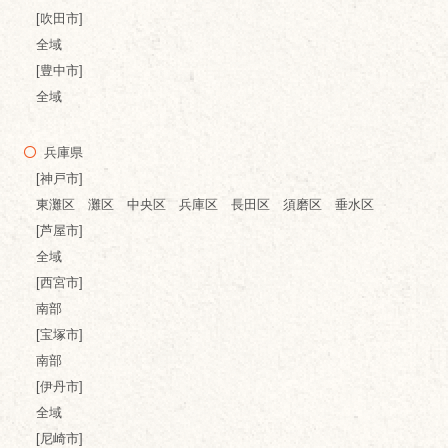
[吹田市]
全域
[豊中市]
全域
兵庫県
[神戸市]
東灘区 灘区 中央区 兵庫区 長田区 須磨区 垂水区
[芦屋市]
全域
[西宮市]
南部
[宝塚市]
南部
[伊丹市]
全域
[尼崎市]