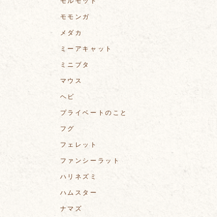
モルモット
モモンガ
メダカ
ミーアキャット
ミニブタ
マウス
ヘビ
プライベートのこと
フグ
フェレット
ファンシーラット
ハリネズミ
ハムスター
ナマズ