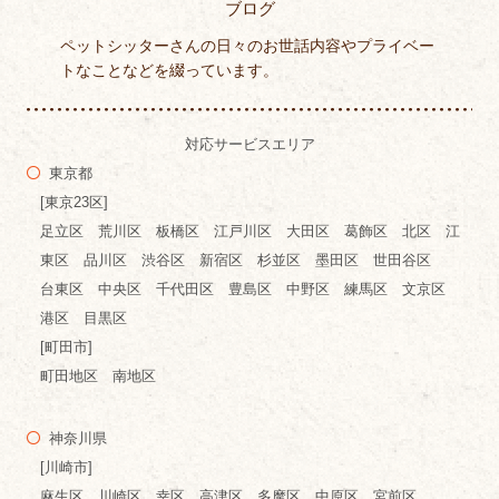
ブログ
ペットシッターさんの日々のお世話内容やプライベー
トなことなどを綴っています。
対応サービスエリア
東京都
[東京23区]
足立区 荒川区 板橋区 江戸川区 大田区 葛飾区 北区 江
東区 品川区 渋谷区 新宿区 杉並区 墨田区 世田谷区
台東区 中央区 千代田区 豊島区 中野区 練馬区 文京区
港区 目黒区
[町田市]
町田地区 南地区
神奈川県
[川崎市]
麻生区 川崎区 幸区 高津区 多摩区 中原区 宮前区