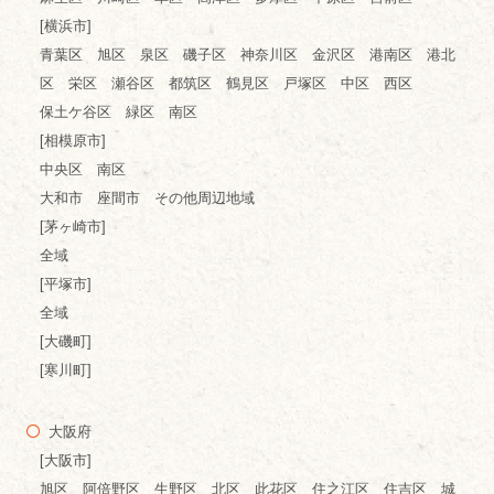
[横浜市]
青葉区 旭区 泉区 磯子区 神奈川区 金沢区 港南区 港北
区 栄区 瀬谷区 都筑区 鶴見区 戸塚区 中区 西区
保土ケ谷区 緑区 南区
[相模原市]
中央区 南区
大和市 座間市 その他周辺地域
[茅ヶ崎市]
全域
[平塚市]
全域
[大磯町]
[寒川町]
大阪府
[大阪市]
旭区 阿倍野区 生野区 北区 此花区 住之江区 住吉区 城