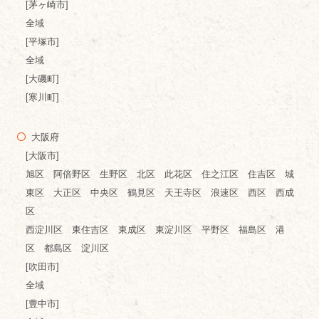
[茅ヶ崎市]
全域
[平塚市]
全域
[大磯町]
[寒川町]
大阪府
[大阪市]
旭区 阿倍野区 生野区 北区 此花区 住之江区 住吉区 城
東区 大正区 中央区 鶴見区 天王寺区 浪速区 西区 西成
区
西淀川区 東住吉区 東成区 東淀川区 平野区 福島区 港
区 都島区 淀川区
[吹田市]
全域
[豊中市]