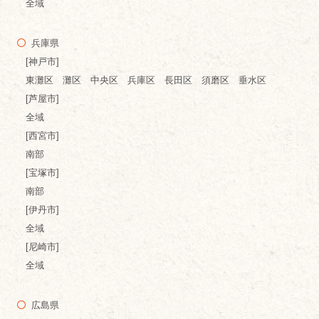
全域
兵庫県
[神戸市]
東灘区 灘区 中央区 兵庫区 長田区 須磨区 垂水区
[芦屋市]
全域
[西宮市]
南部
[宝塚市]
南部
[伊丹市]
全域
[尼崎市]
全域
広島県