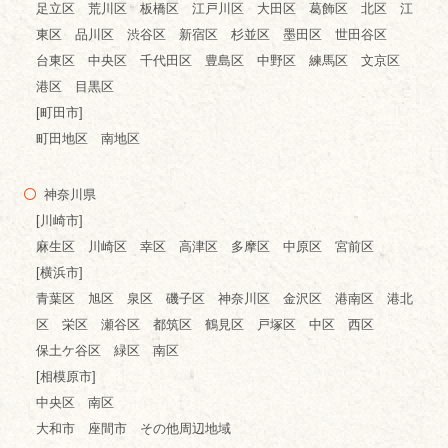
足立区 荒川区 板橋区 江戸川区 大田区 葛飾区 北区 江
東区 品川区 渋谷区 新宿区 杉並区 墨田区 世田谷区
台東区 中央区 千代田区 豊島区 中野区 練馬区 文京区
港区 目黒区
[町田市]
町田地区 南地区
神奈川県
[川崎市]
麻生区 川崎区 幸区 高津区 多摩区 中原区 宮前区
[横浜市]
青葉区 旭区 泉区 磯子区 神奈川区 金沢区 港南区 港北
区 栄区 瀬谷区 都筑区 鶴見区 戸塚区 中区 西区
保土ケ谷区 緑区 南区
[相模原市]
中央区 南区
大和市 座間市 その他周辺地域