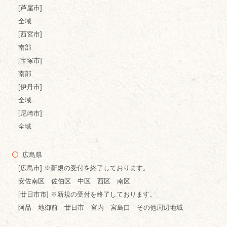
[芦屋市]
全域
[西宮市]
南部
[宝塚市]
南部
[伊丹市]
全域
[尼崎市]
全域
広島県
[広島市] ※新規の受付を終了しております。
安佐南区 佐伯区 中区 西区 南区
[廿日市市] ※新規の受付を終了しております。
阿品 地御前 廿日市 宮内 宮島口 その他周辺地域