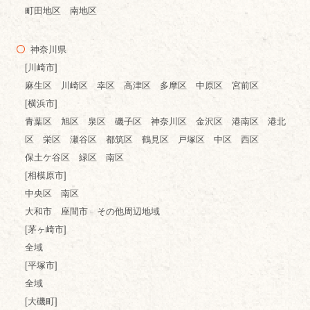
町田地区 南地区
神奈川県
[川崎市]
麻生区 川崎区 幸区 高津区 多摩区 中原区 宮前区
[横浜市]
青葉区 旭区 泉区 磯子区 神奈川区 金沢区 港南区 港北
区 栄区 瀬谷区 都筑区 鶴見区 戸塚区 中区 西区
保土ケ谷区 緑区 南区
[相模原市]
中央区 南区
大和市 座間市 その他周辺地域
[茅ヶ崎市]
全域
[平塚市]
全域
[大磯町]