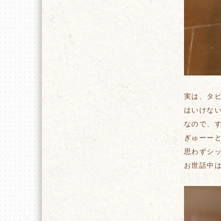
実は、タ
はいけな
なので、
ぎゅーーと
思わずシ
お世話中