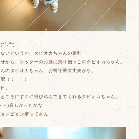
⁰▿⁰*)
しないというか、タピオカちゃんの勝利
わせから、シッターのお膝に乗り抱っこのタピオカちゃん。
さんのタピオカちゃん、お留守番大丈夫かな、
心配（；＿；）
当日、
のところにすぐに飛び込んできてくれるタピオカちゃん。
＞＜)寂しかったかな
ピョンピョン構ってさん