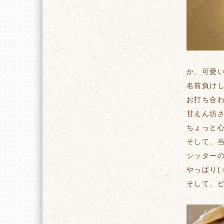
か、可愛い(*
名前負け
お打ち合
甘えん坊
ちょっと
そして、
シッター
やっぱり(
そして、