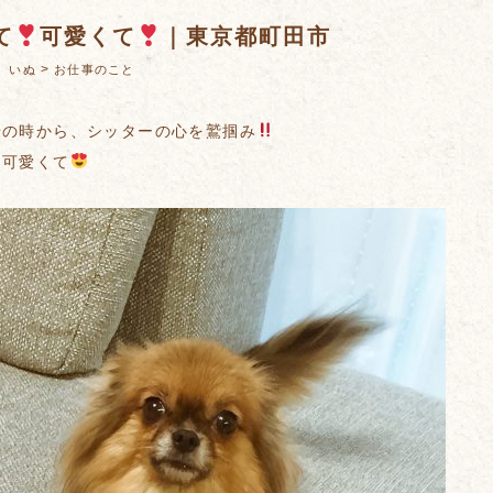
て
可愛くて
｜東京都町田市
：
>
いぬ
お仕事のこと
せの時から、シッターの心を鷲掴み
、可愛くて