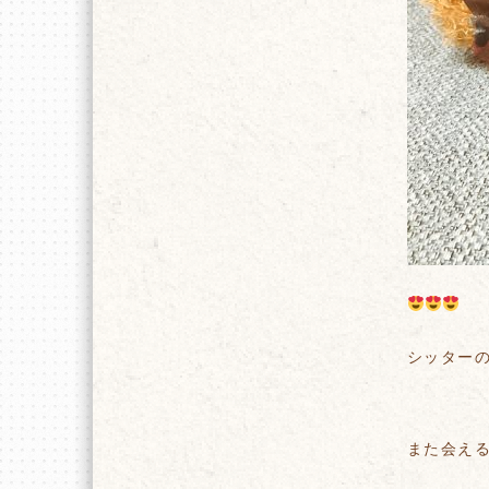
シッター
また会え