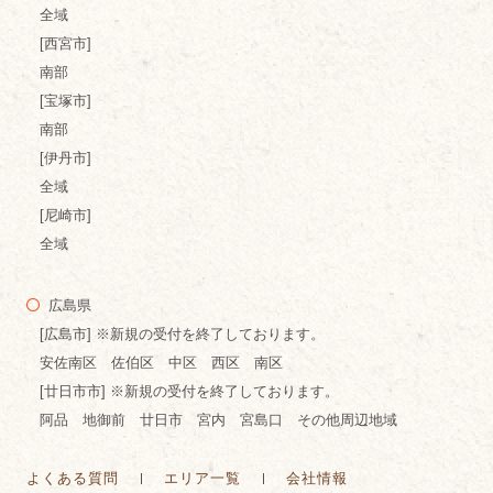
全域
[西宮市]
南部
[宝塚市]
南部
[伊丹市]
全域
[尼崎市]
全域
広島県
[広島市] ※新規の受付を終了しております。
安佐南区 佐伯区 中区 西区 南区
[廿日市市] ※新規の受付を終了しております。
阿品 地御前 廿日市 宮内 宮島口 その他周辺地域
よくある質問
エリア一覧
会社情報