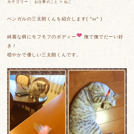
カテゴリー：
>
お仕事のこと
ねこ
ベンガルの三太朗くんを紹介します( ^ω^ )
綺麗な柄にモフモフのボディー
撫で撫でだーい好
き！
穏やかで優しい三太朗くんです。