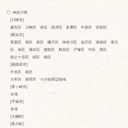
神奈川県
[川崎市]
麻生区 川崎区 幸区 高津区 多摩区 中原区 宮前区
[横浜市]
青葉区 旭区 泉区 磯子区 神奈川区 金沢区 港南区 港北
区 栄区 瀬谷区 都筑区 鶴見区 戸塚区 中区 西区
保土ケ谷区 緑区 南区
[相模原市]
中央区 南区
大和市 座間市 その他周辺地域
[茅ヶ崎市]
全域
[平塚市]
全域
[大磯町]
[寒川町]