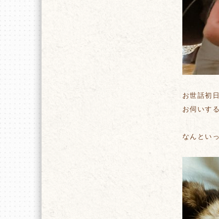
お世話初
お伺いす
なんとい