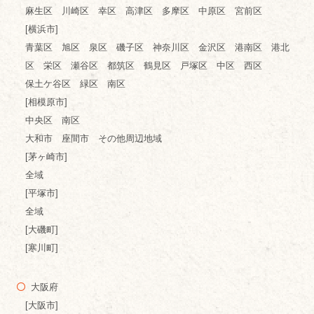
麻生区 川崎区 幸区 高津区 多摩区 中原区 宮前区
[横浜市]
青葉区 旭区 泉区 磯子区 神奈川区 金沢区 港南区 港北
区 栄区 瀬谷区 都筑区 鶴見区 戸塚区 中区 西区
保土ケ谷区 緑区 南区
[相模原市]
中央区 南区
大和市 座間市 その他周辺地域
[茅ヶ崎市]
全域
[平塚市]
全域
[大磯町]
[寒川町]
大阪府
[大阪市]