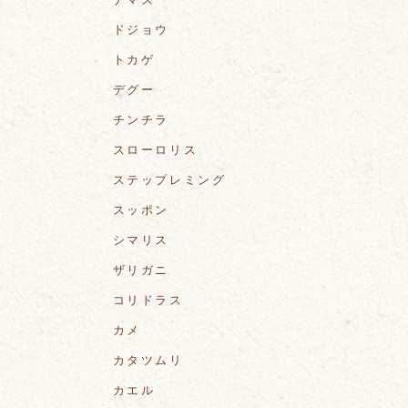
ドジョウ
トカゲ
デグー
チンチラ
スローロリス
ステップレミング
スッポン
シマリス
ザリガニ
コリドラス
カメ
カタツムリ
カエル