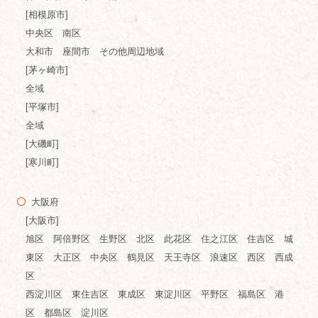
[相模原市]
中央区 南区
大和市 座間市 その他周辺地域
[茅ヶ崎市]
全域
[平塚市]
全域
[大磯町]
[寒川町]
大阪府
[大阪市]
旭区 阿倍野区 生野区 北区 此花区 住之江区 住吉区 城
東区 大正区 中央区 鶴見区 天王寺区 浪速区 西区 西成
区
西淀川区 東住吉区 東成区 東淀川区 平野区 福島区 港
区 都島区 淀川区