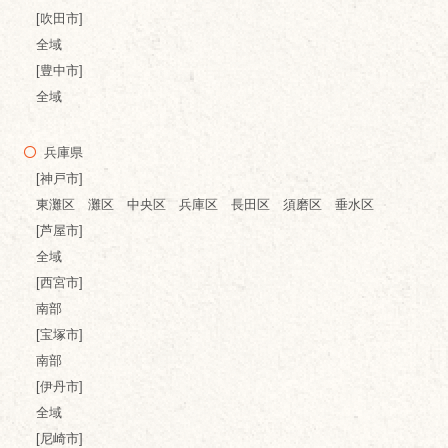
[吹田市]
全域
[豊中市]
全域
兵庫県
[神戸市]
東灘区 灘区 中央区 兵庫区 長田区 須磨区 垂水区
[芦屋市]
全域
[西宮市]
南部
[宝塚市]
南部
[伊丹市]
全域
[尼崎市]