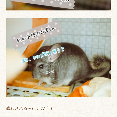
惑わされる～( ´;ﾟ;∀;ﾟ;)