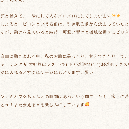
お顔と動きで、一瞬にして人をメロメロにしてしまいます
まによると ピコンという名前は、引き取る前から決まっていた
ですが、動きを見ていると納得！可愛い響きと機敏な動きにピッ
で自由に動きまわる中、私のお膝に乗ったり、甘えてきたりして
ャーミング★ 大好物はラクトバイトと砂遊び(^ ^)お砂ボックス
ージに入れるとすぐにケージにもどります。賢い！！
コンくんとフクちゃんとの時間はあっという間でした！！癒しの
がとう！また会える日を楽しみにしています