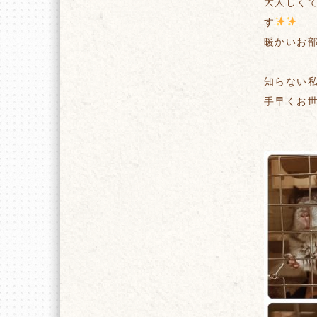
大人しく
す
暖かいお部
知らない
手早くお