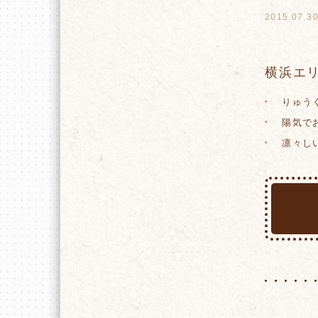
2015.07.3
横浜エリ
りゅうく
陽気でお
凛々しい