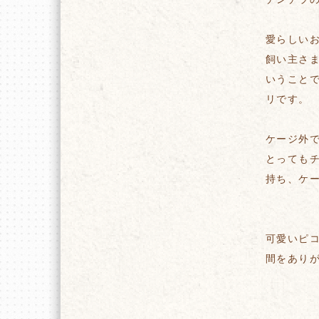
愛らしい
飼い主さ
いうこと
リです。
ケージ外
とってもチ
持ち、ケ
可愛いピ
間をあり