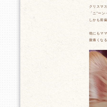
クリスマ
「ニ”ーン
しかも前
他にもマ
腹痛くな