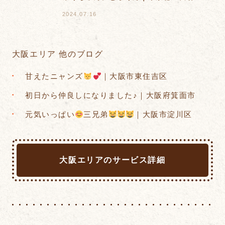
2024.07.16
大阪エリア 他のブログ
甘えたニャンズ
︎‪
｜大阪市東住吉区
​初日から仲良しになりました♪｜大阪府箕面市
元気いっぱい
三兄弟
｜大阪市淀川区
大阪エリアのサービス詳細