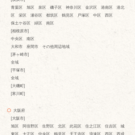
青葉区 旭区 泉区 磯子区 神奈川区 金沢区 港南区 港北
区 栄区 瀬谷区 都筑区 鶴見区 戸塚区 中区 西区
保土ケ谷区 緑区 南区
[相模原市]
中央区 南区
大和市 座間市 その他周辺地域
[茅ヶ崎市]
全域
[平塚市]
全域
[大磯町]
[寒川町]
大阪府
[大阪市]
旭区 阿倍野区 生野区 北区 此花区 住之江区 住吉区 城
東区 大正区 中央区 鶴見区 天王寺区 浪速区 西区 西成