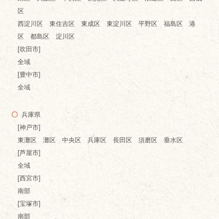
区
西淀川区 東住吉区 東成区 東淀川区 平野区 福島区 港
区 都島区 淀川区
[吹田市]
全域
[豊中市]
全域
兵庫県
[神戸市]
東灘区 灘区 中央区 兵庫区 長田区 須磨区 垂水区
[芦屋市]
全域
[西宮市]
南部
[宝塚市]
南部