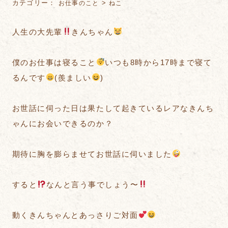
カテゴリー：
>
お仕事のこと
ねこ
人生の大先輩
きんちゃん
僕のお仕事は寝ること
いつも8時から17時まで寝て
るんです
(羨ましい
)
お世話に伺った日は果たして起きているレアなきんち
ゃんにお会いできるのか？
期待に胸を膨らませてお世話に伺いました
すると
なんと言う事でしょう〜
動くきんちゃんとあっさりご対面