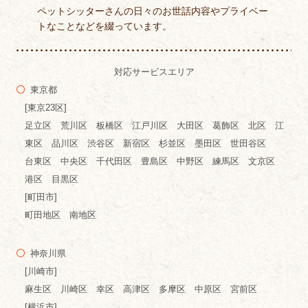
ペットシッターさんの日々のお世話内容やプライベー
トなことなどを綴っています。
対応サービスエリア
東京都
[東京23区]
足立区 荒川区 板橋区 江戸川区 大田区 葛飾区 北区 江
東区 品川区 渋谷区 新宿区 杉並区 墨田区 世田谷区
台東区 中央区 千代田区 豊島区 中野区 練馬区 文京区
港区 目黒区
[町田市]
町田地区 南地区
神奈川県
[川崎市]
麻生区 川崎区 幸区 高津区 多摩区 中原区 宮前区
[横浜市]