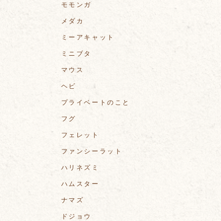
モモンガ
メダカ
ミーアキャット
ミニブタ
マウス
ヘビ
プライベートのこと
フグ
フェレット
ファンシーラット
ハリネズミ
ハムスター
ナマズ
ドジョウ