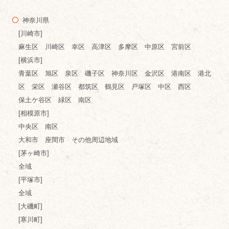
神奈川県
[川崎市]
麻生区 川崎区 幸区 高津区 多摩区 中原区 宮前区
[横浜市]
青葉区 旭区 泉区 磯子区 神奈川区 金沢区 港南区 港北
区 栄区 瀬谷区 都筑区 鶴見区 戸塚区 中区 西区
保土ケ谷区 緑区 南区
[相模原市]
中央区 南区
大和市 座間市 その他周辺地域
[茅ヶ崎市]
全域
[平塚市]
全域
[大磯町]
[寒川町]