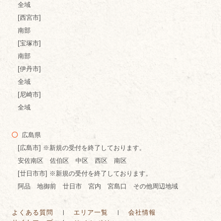
全域
[西宮市]
南部
[宝塚市]
南部
[伊丹市]
全域
[尼崎市]
全域
広島県
[広島市] ※新規の受付を終了しております。
安佐南区 佐伯区 中区 西区 南区
[廿日市市] ※新規の受付を終了しております。
阿品 地御前 廿日市 宮内 宮島口 その他周辺地域
よくある質問
エリア一覧
会社情報