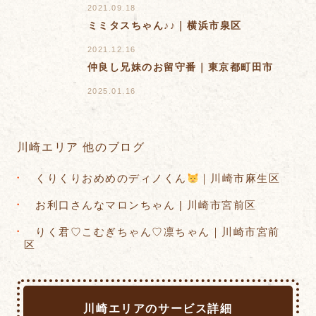
2021.09.18
ミミタスちゃん♪♪｜横浜市泉区
2021.12.16
仲良し兄妹のお留守番｜東京都町田市
2025.01.16
川崎エリア 他のブログ
くりくりおめめのディノくん
｜川崎市麻生区
お利口さんなマロンちゃん | 川崎市宮前区
りく君♡こむぎちゃん♡凛ちゃん｜川崎市宮前
区
川崎エリアのサービス詳細