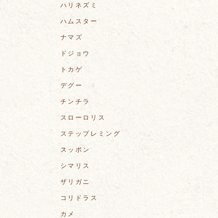
ハリネズミ
ハムスター
ナマズ
ドジョウ
トカゲ
デグー
チンチラ
スローロリス
ステップレミング
スッポン
シマリス
ザリガニ
コリドラス
カメ