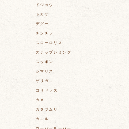
ドジョウ
トカゲ
デグー
チンチラ
スローロリス
ステップレミング
スッポン
シマリス
ザリガニ
コリドラス
カメ
カタツムリ
カエル
ウーパールーパー