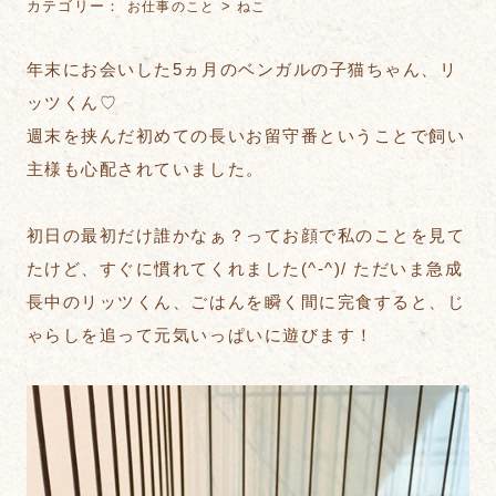
カテゴリー：
>
お仕事のこと
ねこ
年末にお会いした5ヵ月のベンガルの子猫ちゃん、リ
ッツくん♡
週末を挟んだ初めての長いお留守番ということで飼い
主様も心配されていました。
初日の最初だけ誰かなぁ？ってお顔で私のことを見て
たけど、すぐに慣れてくれました(^-^)/ ただいま急成
長中のリッツくん、ごはんを瞬く間に完食すると、じ
ゃらしを追って元気いっぱいに遊びます！