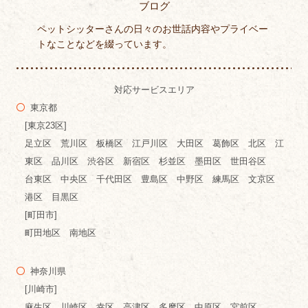
ブログ
ペットシッターさんの日々のお世話内容やプライベー
トなことなどを綴っています。
対応サービスエリア
東京都
[東京23区]
足立区 荒川区 板橋区 江戸川区 大田区 葛飾区 北区 江
東区 品川区 渋谷区 新宿区 杉並区 墨田区 世田谷区
台東区 中央区 千代田区 豊島区 中野区 練馬区 文京区
港区 目黒区
[町田市]
町田地区 南地区
神奈川県
[川崎市]
麻生区 川崎区 幸区 高津区 多摩区 中原区 宮前区