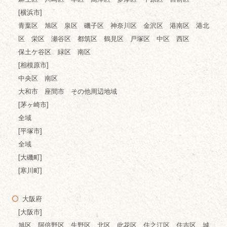
[横浜市]
青葉区 旭区 泉区 磯子区 神奈川区 金沢区 港南区 港北
区 栄区 瀬谷区 都筑区 鶴見区 戸塚区 中区 西区
保土ケ谷区 緑区 南区
[相模原市]
中央区 南区
大和市 座間市 その他周辺地域
[茅ヶ崎市]
全域
[平塚市]
全域
[大磯町]
[寒川町]
大阪府
[大阪市]
旭区 阿倍野区 生野区 北区 此花区 住之江区 住吉区 城