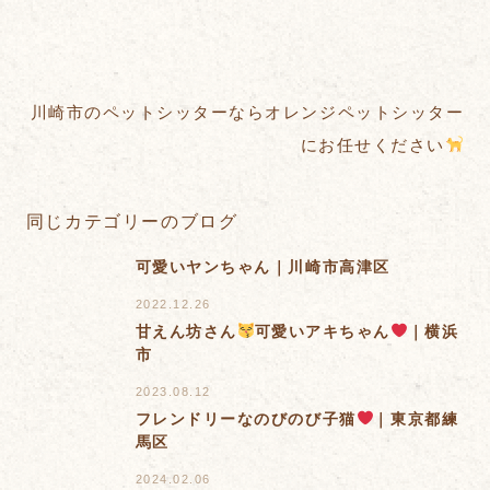
川崎市のペットシッターならオレンジペットシッター
にお任せください
同じカテゴリーのブログ
可愛いヤンちゃん｜川崎市高津区
2022.12.26
甘えん坊さん
可愛いアキちゃん
｜横浜
市
2023.08.12
フレンドリーなのびのび子猫
｜東京都練
馬区
2024.02.06