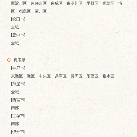
西淀川区 東住吉区 東成区 東淀川区 平野区 福島区 港
区 都島区 淀川区
[吹田市]
全域
[豊中市]
全域
兵庫県
[神戸市]
東灘区 灘区 中央区 兵庫区 長田区 須磨区 垂水区
[芦屋市]
全域
[西宮市]
南部
[宝塚市]
南部
[伊丹市]