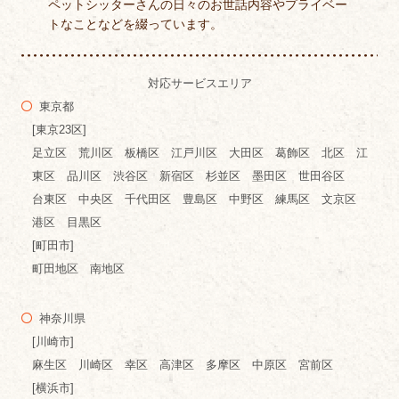
ペットシッターさんの日々のお世話内容やプライベー
トなことなどを綴っています。
対応サービスエリア
東京都
[東京23区]
足立区 荒川区 板橋区 江戸川区 大田区 葛飾区 北区 江
東区 品川区 渋谷区 新宿区 杉並区 墨田区 世田谷区
台東区 中央区 千代田区 豊島区 中野区 練馬区 文京区
港区 目黒区
[町田市]
町田地区 南地区
神奈川県
[川崎市]
麻生区 川崎区 幸区 高津区 多摩区 中原区 宮前区
[横浜市]