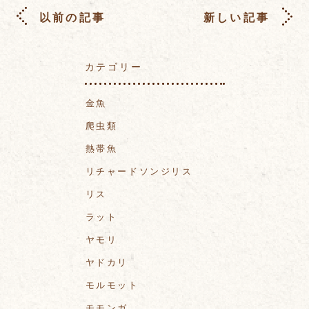
以前の記事
新しい記事
カテゴリー
金魚
爬虫類
熱帯魚
リチャードソンジリス
リス
ラット
ヤモリ
ヤドカリ
モルモット
モモンガ