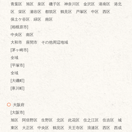
青葉区 旭区 泉区 磯子区 神奈川区 金沢区 港南区 港北
区 栄区 瀬谷区 都筑区 鶴見区 戸塚区 中区 西区
保土ケ谷区 緑区 南区
[相模原市]
中央区 南区
大和市 座間市 その他周辺地域
[茅ヶ崎市]
全域
[平塚市]
全域
[大磯町]
[寒川町]
大阪府
[大阪市]
旭区 阿倍野区 生野区 北区 此花区 住之江区 住吉区 城
東区 大正区 中央区 鶴見区 天王寺区 浪速区 西区 西成