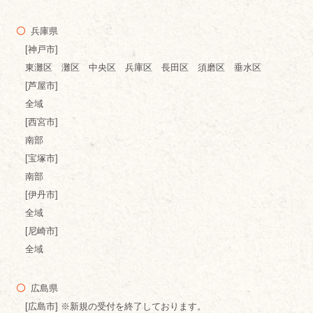
兵庫県
[神戸市]
東灘区 灘区 中央区 兵庫区 長田区 須磨区 垂水区
[芦屋市]
全域
[西宮市]
南部
[宝塚市]
南部
[伊丹市]
全域
[尼崎市]
全域
広島県
[広島市] ※新規の受付を終了しております。