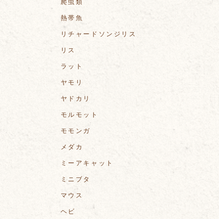
爬虫類
熱帯魚
リチャードソンジリス
リス
ラット
ヤモリ
ヤドカリ
モルモット
モモンガ
メダカ
ミーアキャット
ミニブタ
マウス
ヘビ