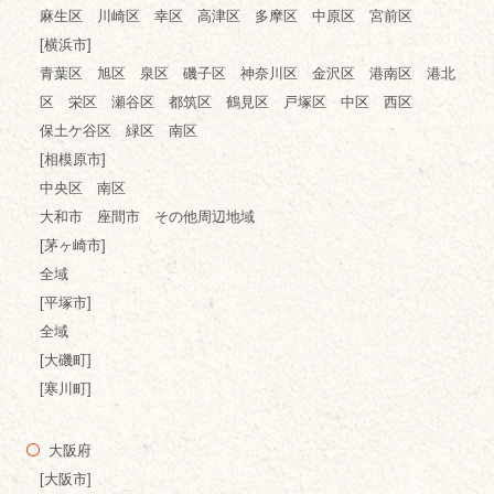
麻生区 川崎区 幸区 高津区 多摩区 中原区 宮前区
[横浜市]
青葉区 旭区 泉区 磯子区 神奈川区 金沢区 港南区 港北
区 栄区 瀬谷区 都筑区 鶴見区 戸塚区 中区 西区
保土ケ谷区 緑区 南区
[相模原市]
中央区 南区
大和市 座間市 その他周辺地域
[茅ヶ崎市]
全域
[平塚市]
全域
[大磯町]
[寒川町]
大阪府
[大阪市]