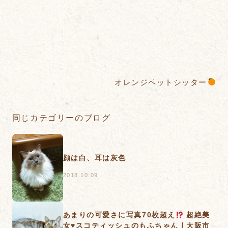
オレンジペットシッター
同じカテゴリーのブログ
顔は白、耳は灰色
2018.10.09
あまりの可愛さに写真70枚超え
超絶美
女
♥
スコティッシュのもふちゃん｜大阪市