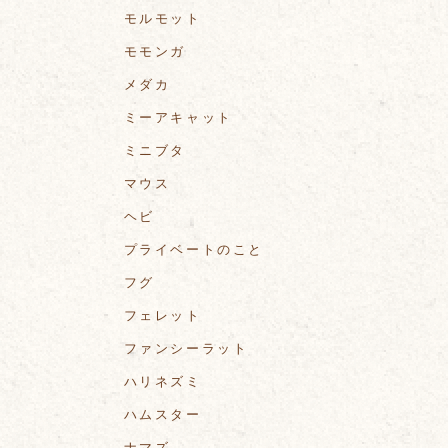
モルモット
モモンガ
メダカ
ミーアキャット
ミニブタ
マウス
ヘビ
プライベートのこと
フグ
フェレット
ファンシーラット
ハリネズミ
ハムスター
ナマズ