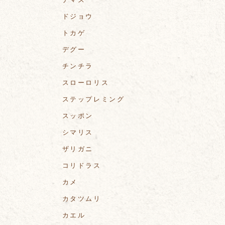
ドジョウ
トカゲ
デグー
チンチラ
スローロリス
ステップレミング
スッポン
シマリス
ザリガニ
コリドラス
カメ
カタツムリ
カエル